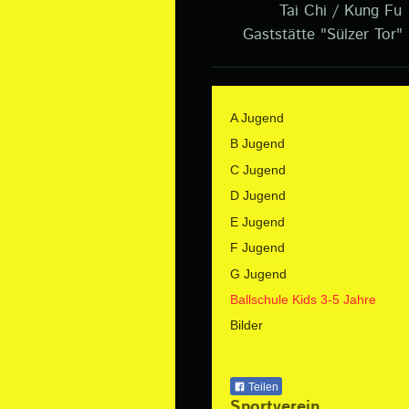
Tai Chi / Kung Fu
Gaststätte "Sülzer Tor"
A Jugend
B Jugend
C Jugend
D Jugend
E Jugend
F Jugend
G Jugend
Ballschule Kids 3-5 Jahre
Bilder
Teilen
Sportverein