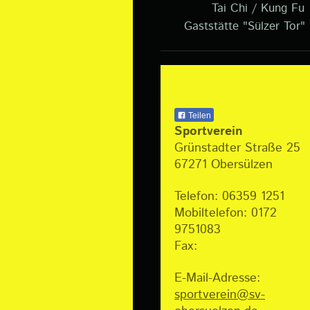
Tai Chi / Kung Fu
Gaststätte "Sülzer Tor"
Teilen
Sportverein
Grünstadter Straße 25
67271
Obersülzen
Telefon:
06359 1251
Mobiltelefon: 0172
9751083
Fax:
E-Mail-Adresse:
sportverein@sv-