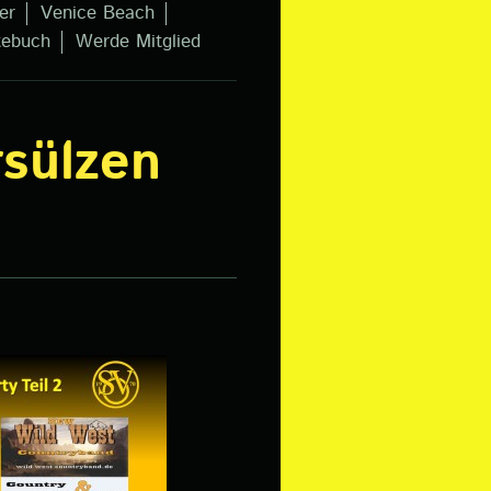
er
Venice Beach
tebuch
Werde Mitglied
sülzen