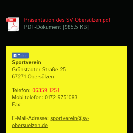
Präsentation des SV Obersülzen.pdf
PDF-Dokument [985.5 KB]
Teilen
Sportverein
Grünstadter Straße 25
67271
Obersülzen
Telefon:
06359 1251
Mobiltelefon: 0172 9751083
Fax:
E-Mail-Adresse:
sportverein@sv-
obersuelzen.de